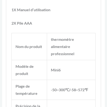
1
X Manuel d’utilisation
2
X Pile AAA
thermomètre
Nom du produit
alimentaire
professionnel
Modèle de
Mini6
produit
Plage de
-50~300℃/-58~572℉
température
Précision de la