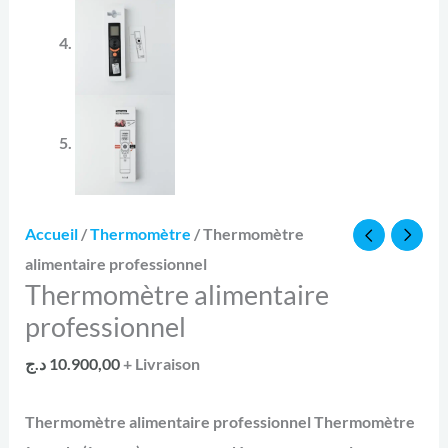
Le
quantité
Le
Accueil
/
Thermomètre
/ Thermomètre
prix
de
prix
alimentaire professionnel
Thermomètre alimentaire
initial
Thermomètre
actuel
professionnel
était :
alimentaire
est :
professionnel
12.700,00 د.ج.
10.900,00 د.ج.
د.ج
10.900,00
+ Livraison
Thermomètre alimentaire professionnel
Thermomètre