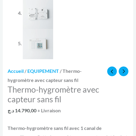
Le
quantité
Le
Accueil
/
EQUIPEMENT
/ Thermo-
prix
de
prix
hygromètre avec capteur sans fil
Thermo-hygromètre avec
initial
Thermo-
actuel
capteur sans fil
était :
hygromètre
est :
avec
16.800,00 د.ج.
14.790,00 د.ج.
د.ج
14.790,00
+ Livraison
capteur
sans
Thermo-hygromètre sans fil avec 1 canal de
fil