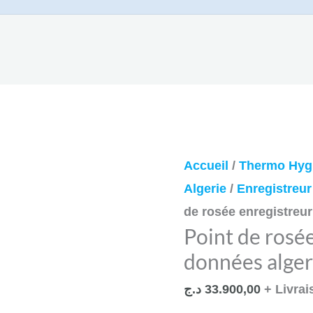
Le
quantité
Le
Accueil
/
Thermo Hyg
prix
de
prix
Algerie
/
Enregistreu
initial
Point
actuel
de rosée enregistreur
Point de rosé
était :
de
est :
données alger
rosée
34.800,00 د.ج.
enregistreur
د.ج
33.900,00
+ Livrai
de