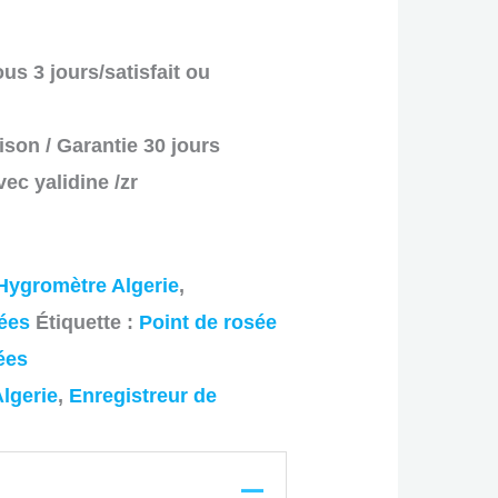
us 3 jours/satisfait ou
ison / Garantie 30 jours
ec yalidine /zr
ygromètre Algerie
,
ées
Étiquette :
Point de rosée
ées
lgerie
,
Enregistreur de