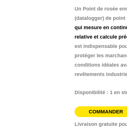
données
Un Point de rosée enr
algerie
(datalogger) de point
qui mesure en continu
relative et calcule pr
est indispensable pou
protéger les marchand
conditions idéales ava
revêtements industrie
Disponibilité :
1 en s
COMMANDER
Livraison gratuite po