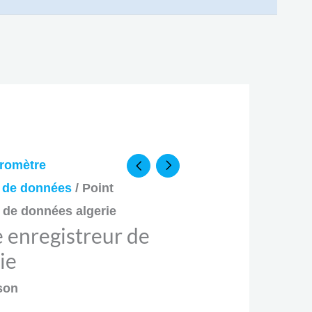
romètre
r de données
/ Point
 de données algerie
e enregistreur de
ie
33.900,00 د.ج.
son