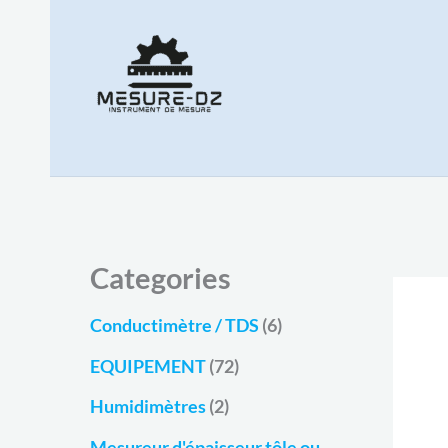
Aller
au
contenu
Categories
Conductimètre / TDS
(6)
EQUIPEMENT
(72)
Humidimètres
(2)
Mesureur d'épaisseur tôle ou