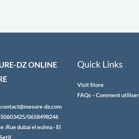
Quick Links
URE-DZ ONLINE
RE
Visit Store
FAQs – Comment utiliser
: contact@mesure-dz.com
0550603425/0658498246
e :Rue dubai el eulma - El
Setif