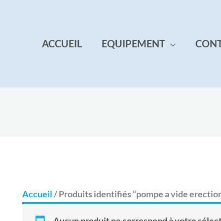
ACCUEIL
EQUIPEMENT
CON
Accueil
/ Produits identifiés “pompe a vide erectio
Aucun produit ne correspond à votre sélect